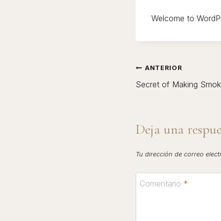
Welcome to WordPress
NAVEGACI
ANTERIOR
DE
Secret of Making Smok
ENTRADAS
Deja una respue
Tu dirección de correo elec
Comentario
*