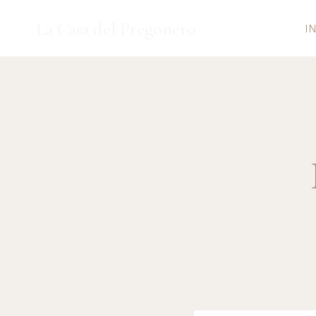
Saltar
La Casa del Pregonero
al
I
contenido