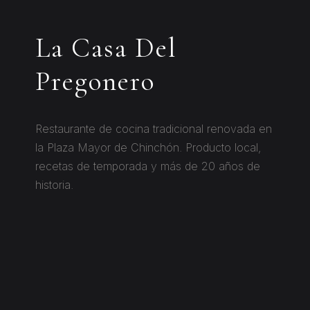
La Casa Del
Pregonero
Restaurante de cocina tradicional renovada en
la Plaza Mayor de Chinchón. Producto local,
recetas de temporada y más de 20 años de
historia.