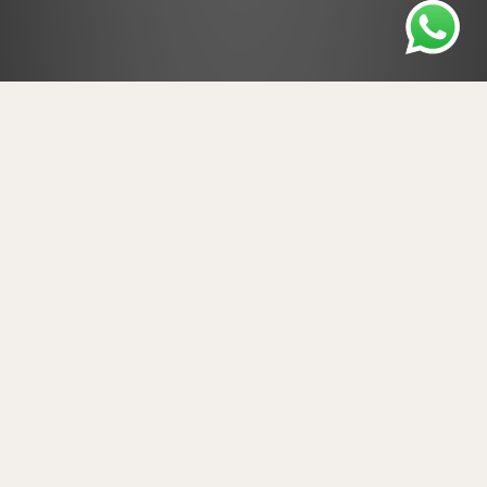
CHINCHÓN, MADRID
Bajo el cobijo de
los soportales
«Viva Chinchón porque tiene la
fama del aguardiente, de las
mujeres bonitas y de los hombres