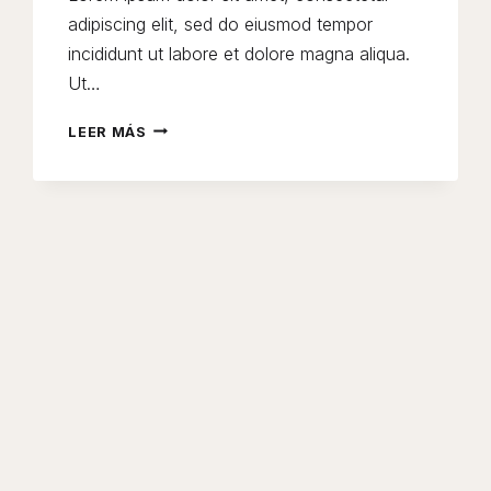
adipiscing elit, sed do eiusmod tempor
incididunt ut labore et dolore magna aliqua.
Ut…
40
LEER MÁS
TRULY
AMAZING
BLUEBERRY
RECIPES