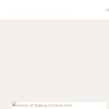
Saltar
La Casa del Pregonero
al
I
contenido