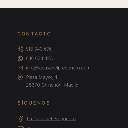
CONTACTO
918 940 696
646 634 423
info@lacasadelpregonero.com
Plaza Mayor, 4
28370 Chinchón, Madrid
SÍGUENOS
La Casa del Pregonero