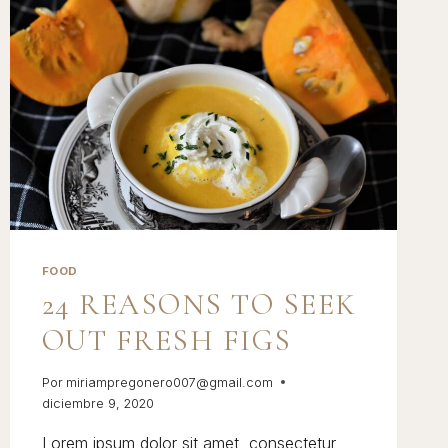
FOOD
24 REASONS TO SEEK
OUT FRESH FIGS
Por
miriampregonero007@gmail.com
diciembre 9, 2020
Lorem ipsum dolor sit amet, consectetur