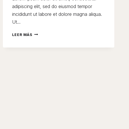
adipiscing elit, sed do eiusmod tempor
incididunt ut labore et dolore magna aliqua.
Ut…
24
LEER MÁS
REASONS
TO
SEEK
OUT
FRESH
FIGS