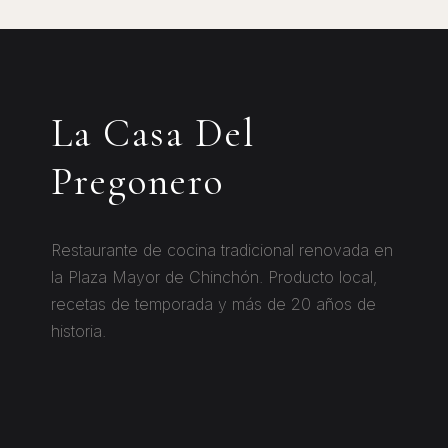
La Casa Del
Pregonero
Restaurante de cocina tradicional renovada en
la Plaza Mayor de Chinchón. Producto local,
recetas de temporada y más de 20 años de
historia.