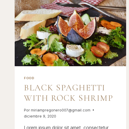
FOOD
BLACK SPAGHETTI
WITH ROCK SHRIMP
Por
miriampregonero007@gmail.com
diciembre 9, 2020
Lorem ipsum dolor sit amet, consectetur