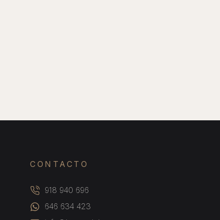
CONTACTO
918 940 696
646 634 423