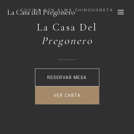
Saltar
La Casa del Pregonero
COCINA CON ALMA CHINCHONETA
al
contenido
La Casa Del
Pregonero
RESERVAR MESA
VER CARTA